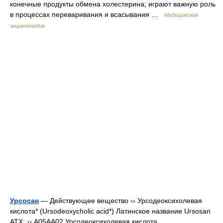
конечные продукты обмена холестерина; играют важную роль
в процессах переваривания и всасывания …
Медицинская
энциклопедия
Урсосан
— Действующее вещество ›› Урсодеоксихолевая
кислота* (Ursodeoxycholic acid*) Латинское название Ursosan
АТХ: ›› A05AA02 Урсодеоксихолевая кислота