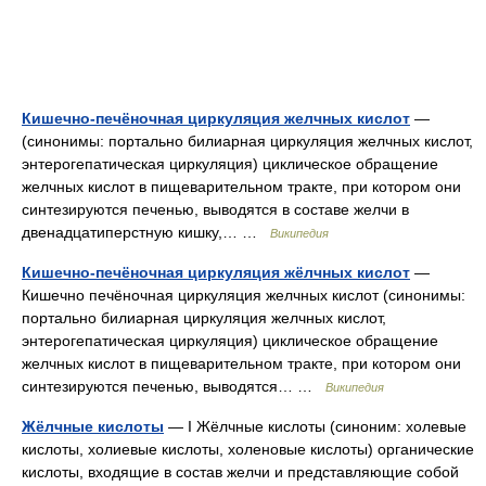
Кишечно-печёночная циркуляция желчных кислот
—
(синонимы: портально билиарная циркуляция желчных кислот,
энтерогепатическая циркуляция) циклическое обращение
желчных кислот в пищеварительном тракте, при котором они
синтезируются печенью, выводятся в составе желчи в
двенадцатиперстную кишку,… …
Википедия
Кишечно-печёночная циркуляция жёлчных кислот
—
Кишечно печёночная циркуляция желчных кислот (синонимы:
портально билиарная циркуляция желчных кислот,
энтерогепатическая циркуляция) циклическое обращение
желчных кислот в пищеварительном тракте, при котором они
синтезируются печенью, выводятся… …
Википедия
Жёлчные кислоты
— I Жёлчные кислоты (синоним: холевые
кислоты, холиевые кислоты, холеновые кислоты) органические
кислоты, входящие в состав желчи и представляющие собой