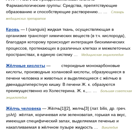
Фармакологические группы: Средства, препятствующие
образованию и способствующие растворению… …
Словарь
медицинских препаратов
Кровь
— I (sanguis) жидкая ткань, осуществляющая в
организме транспорт химических веществ (в т.ч. кислорода),
благодаря которому происходит интеграция биохимических
процессов, протекающих в различных клетках и межклеточных
пространствах, в единую систему …
Медицинская энциклопедия
Жёлчные кислоты
— стероидные монокарбоновые
кислоты, производные холановой кислоты, образующиеся в
печени человека и животных и выделяющиеся с жёлчью в
двенадцатиперстную кишку. В печени Ж. к. образуются
преимущественно из Холестерина. Ж. к.,… …
Большая советская
энциклопедия
Жёлчь человека
— Жёлчь[1][2], желчь[3] (лат. bilis, др. греч.
χολή) жёлтая, коричневая или зеленоватая, горькая на вкус,
имеющая специфический запах, выделяемая печенью и
накапливаемая в жёлчном пузыре жидкость …
Википедия